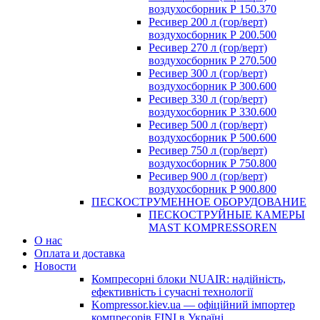
воздухосборник Р 150.370
Ресивер 200 л (гор/верт)
воздухосборник Р 200.500
Ресивер 270 л (гор/верт)
воздухосборник Р 270.500
Ресивер 300 л (гор/верт)
воздухосборник Р 300.600
Ресивер 330 л (гор/верт)
воздухосборник Р 330.600
Ресивер 500 л (гор/верт)
воздухосборник Р 500.600
Ресивер 750 л (гор/верт)
воздухосборник Р 750.800
Ресивер 900 л (гор/верт)
воздухосборник Р 900.800
ПЕСКОСТРУМЕННОЕ ОБОРУДОВАНИЕ
ПЕСКОСТРУЙНЫЕ КАМЕРЫ
MAST KOMPRESSOREN
О нас
Оплата и доставка
Новости
Компресорні блоки NUAIR: надійність,
ефективність і сучасні технології
Kompressor.kiev.ua — офіційний імпортер
компресорів FINI в Україні