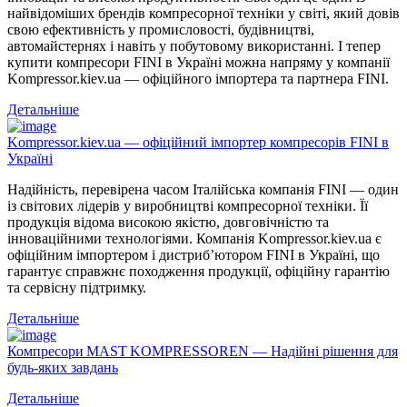
найвідоміших брендів компресорної техніки у світі, який довів
свою ефективність у промисловості, будівництві,
автомайстернях і навіть у побутовому використанні. І тепер
купити компресори FINI в Україні можна напряму у компанії
Kompressor.kiev.ua — офіційного імпортера та партнера FINI.
Детальніше
Kompressor.kiev.ua — офіційний імпортер компресорів FINI в
Україні
Надійність, перевірена часом Італійська компанія FINI — один
із світових лідерів у виробництві компресорної техніки. Її
продукція відома високою якістю, довговічністю та
інноваційними технологіями. Компанія Kompressor.kiev.ua є
офіційним імпортером і дистриб’ютором FINI в Україні, що
гарантує справжнє походження продукції, офіційну гарантію
та сервісну підтримку.
Детальніше
Компресори MAST KOMPRESSOREN — Надійні рішення для
будь-яких завдань
Детальніше