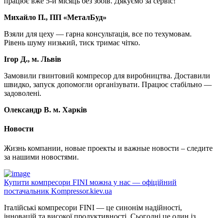
працює вже 5-й місяць без збоїв. Дякуємо за сервіс!
Михайло П., ПП «МеталБуд»
Взяли для цеху — гарна консультація, все по техумовам.
Рівень шуму низький, тиск тримає чітко.
Ігор Д., м. Львів
Замовили гвинтовий компресор для виробництва. Доставили
швидко, запуск допомогли організувати. Працює стабільно —
задоволені.
Олександр В. м. Харків
Новости
Жизнь компании, новые проекты и важные новости – следите
за нашими новостями.
Купити компресори FINI можна у нас — офіційний
постачальник Kompressor.kiev.ua
Італійські компресори FINI — це синонім надійності,
інновацій та високої продуктивності. Сьогодні це один із