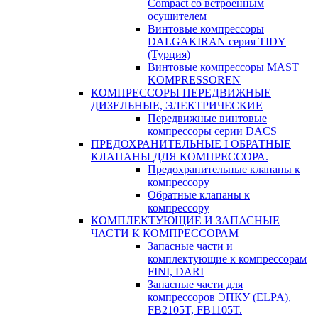
Compact со встроенным
осушителем
Винтовые компрессоры
DALGAKIRAN серия TIDY
(Турция)
Винтовые компрессоры MAST
KOMPRESSOREN
КОМПРЕССОРЫ ПЕРЕДВИЖНЫЕ
ДИЗЕЛЬНЫЕ, ЭЛЕКТРИЧЕСКИЕ
Передвижные винтовые
компрессоры серии DACS
ПРЕДОХРАНИТЕЛЬНЫЕ І ОБРАТНЫЕ
КЛАПАНЫ ДЛЯ КОМПРЕССОРА.
Предохранительные клапаны к
компрессору
Обратные клапаны к
компрессору
КОМПЛЕКТУЮЩИЕ И ЗАПАСНЫЕ
ЧАСТИ К КОМПРЕССОРАМ
Запасные части и
комплектующие к компрессорам
FINI, DARI
Запасные части для
компрессоров ЭПКУ ​​(ELPA),
FB2105T, FB1105T.