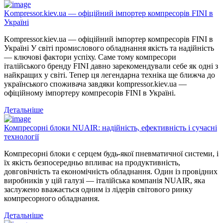
Kompressor.kiev.ua — офіційний імпортер компресорів FINI в
Україні
Kompressor.kiev.ua — офіційний імпортер компресорів FINI в
Україні У світі промислового обладнання якість та надійність
— ключові фактори успіху. Саме тому компресори
італійського бренду FINI давно зарекомендували себе як одні з
найкращих у світі. Тепер ця легендарна техніка ще ближча до
українського споживача завдяки kompressor.kiev.ua —
офіційному імпортеру компресорів FINI в Україні.
Детальніше
Компресорні блоки NUAIR: надійність, ефективність і сучасні
технології
Компресорні блоки є серцем будь-якої пневматичної системи, і
їх якість безпосередньо впливає на продуктивність,
довговічність та економічність обладнання. Один із провідних
виробників у цій галузі — італійська компанія NUAIR, яка
заслужено вважається одним із лідерів світового ринку
компресорного обладнання.
Детальніше