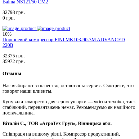
Balma NS121/50 CM2
32798 грн.
0 грн.
10%
Поршневой компрессор FINI MK103-90-3M ADVANCED
220В
32375 грн.
35972 грн.
Отзывы
Нас выбирают за качество, остаются за сервис. Смотрите, что
говорят наши клиенты.
Купували компресор для зерносушарки — якісна техніка, тиск
стабільний, перевантажень немає. Рекомендуємо як надійного
постачальника.
Віталій С., ТОВ «АгроТех Груп», Вінницька обл.
Співпраця на вищому рівні. Компресор продуктивний,