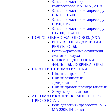
Запасные части для
компрессоров BALMA , ABAC
Запасные части к компрессору
LB-30, LB-40
Запасные части к компрессору
LB50, LB75
Запасные части к компрессору
LТ-100, ЛТ-100
ПОДГОТОВКА СЖАТОГО ВОЗДУХА
РЕГУЛЯТОРЫ ДАВЛЕНИЯ.
РЕДУКТОРЫ.
Рефрижераторные осушители
сжатого воздуха
БЛОКИ ПОДГОТОВКИ,
ФИЛЬТРЫ, ЛУБРИКАТОРЫ
ШЛАНГИ ПНЕВМАТИЧЕСКИЕ
Шланг спиральный
Шланг резиновый
армированный
Шланг прямой полиуретановый
Хомуты для шлангов
АВТОМАТИКА ДЛЯ КОМПРЕССОРА.
ПРЕССОСТАТ.
Реле давления (прессостат) NE-
MA 220В (Италия)