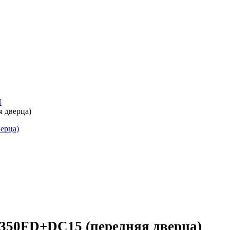
N
 дверца)
50FD+DC15 (передняя дверца)