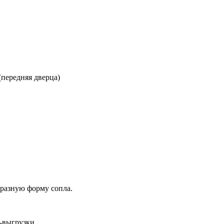
ередняя дверца)
разную форму сопла.
-выгрузки