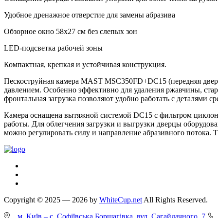
Удобное дренажное отверстие для замены абразива
Обзорное окно 58х27 см без слепых зон
LED-подсветка рабочей зоны
Компактная, крепкая и устойчивая конструкция.
Пескоструйная камера MAST MSC350FD+DC15 (передняя дверца) 
давлением. Особенно эффективно для удаления ржавчины, старо
фронтальная загрузка позволяют удобно работать с деталями с
Камера оснащена вытяжной системой DC15 с фильтром циклонн
работы. Для облегчения загрузки и выгрузки дверцы оборудов
можно регулировать силу и направление абразивного потока. Т
Copyright © 2025 — 2026 by
WhiteCup.net
All Rights Reserved.
м. Київ – с. Софіївська Борщагівка, вул. Сагайдачного, 7