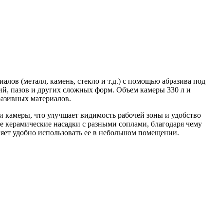
ов (металл, камень, стекло и т.д.) с помощью абразива под
ий, пазов и других сложных форм. Объем камеры 330 л и
разивных материалов.
 камеры, что улучшает видимость рабочей зоны и удобство
е керамические насадки с разными соплами, благодаря чему
ляет удобно использовать ее в небольшом помещении.