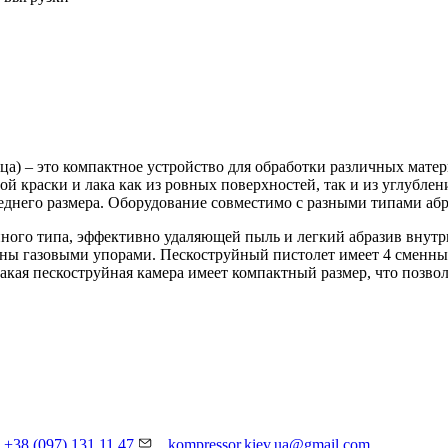
– это компактное устройство для обработки различных материал
й краски и лака как из ровных поверхностей, так и из углублен
реднего размера. Оборудование совместимо с разными типами аб
ого типа, эффективно удаляющей пыль и легкий абразив внутри
аны газовыми упорами. Пескоструйный пистолет имеет 4 сменны
акая пескоструйная камера имеет компактный размер, что позво
+38 (097) 131 11 47
kompressor.kiev.ua@gmail.com