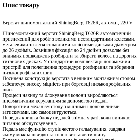
Опис товару
Верстат шиномонтажний ShiningBerg T626R, автомат, 220 V
Шиномонтажний верстат ShiningBerg T626R автоматичний
призначений для робіт з великими нестандартними колесами,
металевими та легкосплавними колісними дисками діаметром
до 26 дюймів. Зовнішня фіксація до 24 дюйми дозволяє без
видимих ​​пошкоджень розбирати та збирати колеса на дорогих
титанових дисках. У стандартній комплектації допоміжний
пристрій для полегшення процедури розбирання та збирання
низькопрофільних шин.
Посилена конструкція верстата з великим монтажним столом
забезпечує високу міцність при бортовці низькопрофільних
шин.
Процеси нахилу та блокування колони виробляються
пневматичним керуванням за допомогою педалі.
Поворотний механізм столу з міцними і довговічними
затискачами, що самоцентруються.
Передня кришка блоку педалей знімна у разі, коли виникає
питання обслуговування.
Педаль має функцію ступінчастого гальмування, завдяки
якому можна швидко та точно виставляти шину.