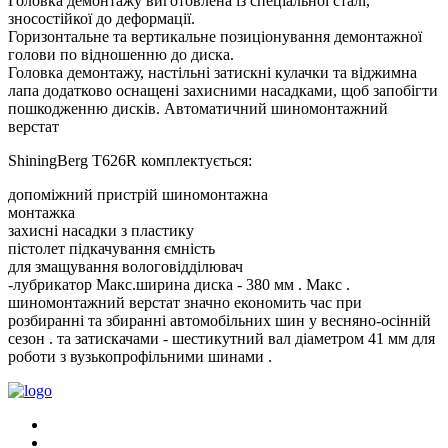
Головка демонтажу виготовлена ​​із спеціальної сталі,
зносостійкої до деформації.
Горизонтальне та вертикальне позиціонування демонтажної
голови по відношенню до диска.
Головка демонтажу, настільні затискні кулачки та віджимна
лапа додатково оснащені захисними насадками, щоб запобігти
пошкодженню дисків. Автоматичний шиномонтажний
верстат
ShiningBerg T626R комплектується:
допоміжний пристрій шиномонтажна
монтажка
захисні насадки з пластику
пістолет підкачування ємність
для змащування вологовідділювач
-лубрикатор Макс.ширина диска - 380 мм . Макс .
шиномонтажний верстат значно економить час при
розбиранні та збиранні автомобільних шин у весняно-осінній
сезон . та затискачами - шестикутний вал діаметром 41 мм для
роботи з вузькопрофільними шинами .